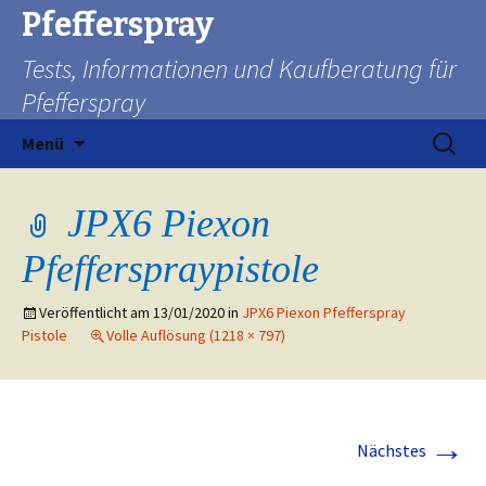
Pfefferspray
Tests, Informationen und Kaufberatung für
Pfefferspray
Zum
Suchen
Menü
Inhalt
nach:
springen
JPX6 Piexon
Pfefferspraypistole
Veröffentlicht am
13/01/2020
in
JPX6 Piexon Pfefferspray
Pistole
Volle Auflösung (1218 × 797)
→
Nächstes