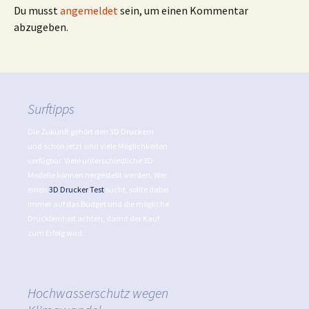
Du musst
angemeldet
sein, um einen Kommentar
abzugeben.
Surftipps
Die Zukunft gehört den 3D Druckern
und schon jetzt sind viele Möglichkeiten
verfügbar. Viele unterschiedliche 3D
Modelle können hergestellt werden. Wer
einen
3D Drucker Test
sucht, sollte dabei
immer auf das Budget und die mögliche
Druckfeinheit achten, damit der Kauf
zum Erfolg wird.
Hochwasserschutz wegen