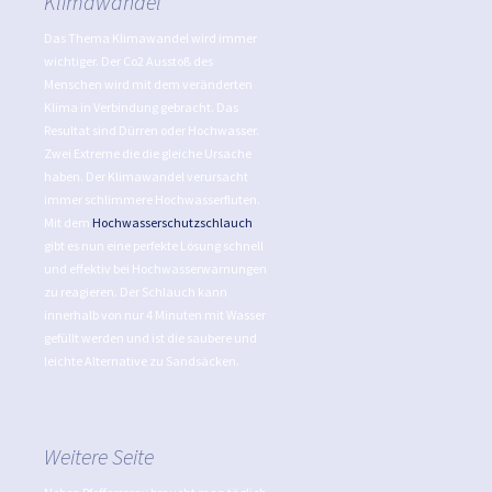
Klimawandel
Das Thema Klimawandel wird immer
wichtiger. Der Co2 Ausstoß des
Menschen wird mit dem veränderten
Klima in Verbindung gebracht. Das
Resultat sind Dürren oder Hochwasser.
Zwei Extreme die die gleiche Ursache
haben. Der Klimawandel verursacht
immer schlimmere Hochwasserfluten.
Mit dem
Hochwasserschutzschlauch
gibt es nun eine perfekte Lösung schnell
und effektiv bei Hochwasserwarnungen
zu reagieren. Der Schlauch kann
innerhalb von nur 4 Minuten mit Wasser
gefüllt werden und ist die saubere und
leichte Alternative zu Sandsäcken.
Weitere Seite