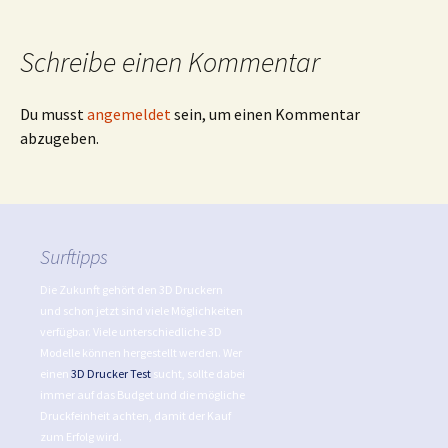
Schreibe einen Kommentar
Du musst
angemeldet
sein, um einen Kommentar
abzugeben.
Surftipps
Die Zukunft gehört den 3D Druckern
und schon jetzt sind viele Möglichkeiten
verfügbar. Viele unterschiedliche 3D
Modelle können hergestellt werden. Wer
einen
3D Drucker Test
sucht, sollte dabei
immer auf das Budget und die mögliche
Druckfeinheit achten, damit der Kauf
zum Erfolg wird.