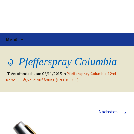
Pfefferspray
Tests, Informationen und Kaufberatung für
Pfefferspray
Zum
Suchen
Menü
Inhalt
nach:
springen
Pfefferspray Columbia
Veröffentlicht am
02/11/2015
in
Pfefferspray Columbia 12ml
Nebel
Volle Auflösung (1200 × 1200)
→
Nächstes