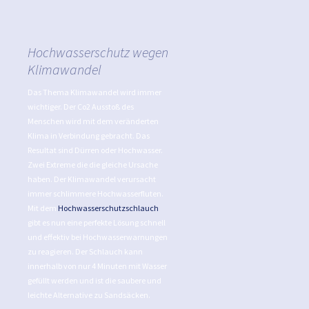
Hochwasserschutz wegen
Klimawandel
Das Thema Klimawandel wird immer
wichtiger. Der Co2 Ausstoß des
Menschen wird mit dem veränderten
Klima in Verbindung gebracht. Das
Resultat sind Dürren oder Hochwasser.
Zwei Extreme die die gleiche Ursache
haben. Der Klimawandel verursacht
immer schlimmere Hochwasserfluten.
Mit dem
Hochwasserschutzschlauch
gibt es nun eine perfekte Lösung schnell
und effektiv bei Hochwasserwarnungen
zu reagieren. Der Schlauch kann
innerhalb von nur 4 Minuten mit Wasser
gefüllt werden und ist die saubere und
leichte Alternative zu Sandsäcken.