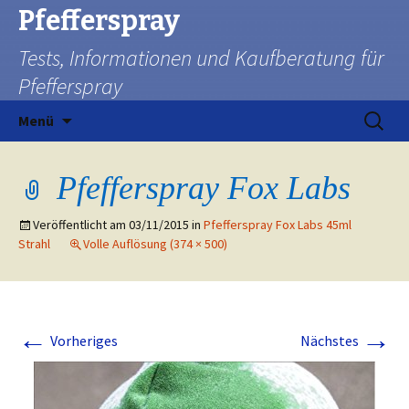
Pfefferspray
Tests, Informationen und Kaufberatung für
Pfefferspray
Zum
Suchen
Menü
Inhalt
nach:
springen
Pfefferspray Fox Labs
Veröffentlicht am
03/11/2015
in
Pfefferspray Fox Labs 45ml
Strahl
Volle Auflösung (374 × 500)
←
→
Vorheriges
Nächstes