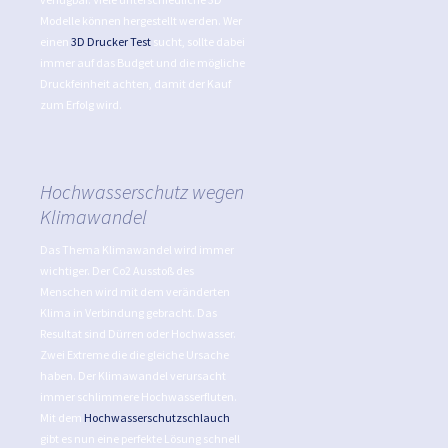
Modelle können hergestellt werden. Wer
einen
3D Drucker Test
sucht, sollte dabei
immer auf das Budget und die mögliche
Druckfeinheit achten, damit der Kauf
zum Erfolg wird.
Hochwasserschutz wegen
Klimawandel
Das Thema Klimawandel wird immer
wichtiger. Der Co2 Ausstoß des
Menschen wird mit dem veränderten
Klima in Verbindung gebracht. Das
Resultat sind Dürren oder Hochwasser.
Zwei Extreme die die gleiche Ursache
haben. Der Klimawandel verursacht
immer schlimmere Hochwasserfluten.
Mit dem
Hochwasserschutzschlauch
gibt es nun eine perfekte Lösung schnell