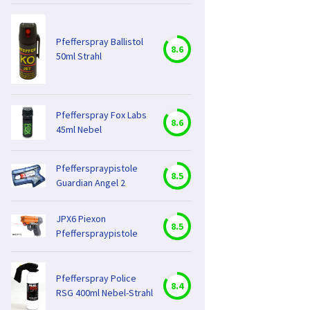
Pfefferspray Ballistol
8.6
50ml Strahl
Pfefferspray Fox Labs
8.6
45ml Nebel
Pfefferspraypistole
8.5
Guardian Angel 2
JPX6 Piexon
8.5
Pfefferspraypistole
Pfefferspray Police
8.4
RSG 400ml Nebel-Strahl