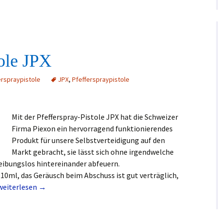
tole JPX
erspraypistole
JPX
,
Pfefferspraypistole
Mit der Pfefferspray-Pistole JPX hat die Schweizer
Firma Piexon ein hervorragend funktionierendes
Produkt für unsere Selbstverteidigung auf den
Markt gebracht, sie lässt sich ohne irgendwelche
eibungslos hintereinander abfeuern.
a 10ml, das Geräusch beim Abschuss ist gut verträglich,
Pfefferspraypistole JPX
weiterlesen
→