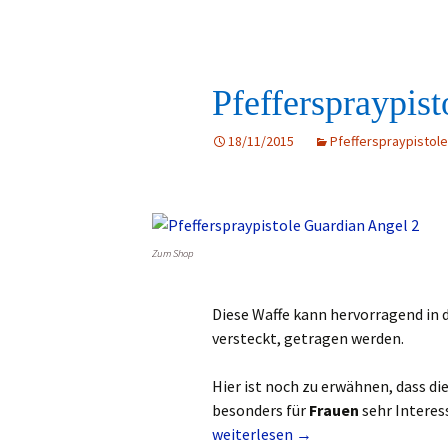
Pfefferspraypis
18/11/2015
Pfefferspraypistole
Zum Shop
Diese Waffe kann hervorragend in
versteckt, getragen werden.
Hier ist noch zu erwähnen, dass di
besonders für
Frauen
sehr Interess
Pfefferspraypistole Guardian Ange
weiterlesen
→