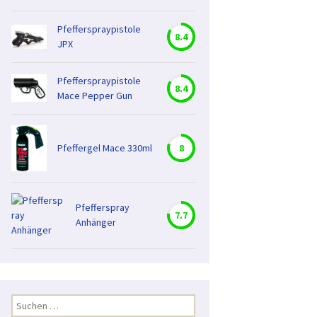
Pfefferspraypistole
8.4
JPX
Pfefferspraypistole
8.4
Mace Pepper Gun
Pfeffergel Mace 330ml
8
Pfefferspray
7.7
Anhänger
Suchen
nach: