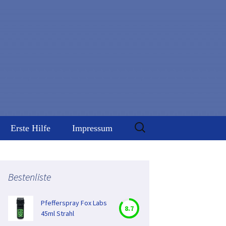
Suchen
Erste Hilfe
Impressum
nach:
y
Datenschutz
nweis
Bestenliste
Pfefferspray
z
Gefahrenhinweis
Pfefferspray Fox Labs
8.7
45ml Strahl