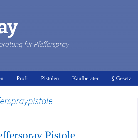
ay
eratung für Pfefferspray
en
Profi
Pistolen
Kaufberater
§ Gesetz
Pfefferspra
ferspraypistole
Gefahrenhi
Datenschut
Impressum
fferspray Pistole