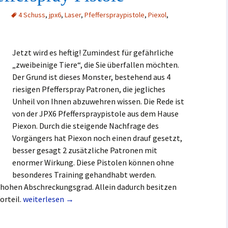
4 Schuss
,
jpx6
,
Laser
,
Pfefferspraypistole
,
Piexol
,
Jetzt wird es heftig! Zumindest für gefährliche
„zweibeinige Tiere“, die Sie überfallen möchten.
Der Grund ist dieses Monster, bestehend aus 4
riesigen Pfefferspray Patronen, die jegliches
Unheil von Ihnen abzuwehren wissen. Die Rede ist
von der JPX6 Pfefferspraypistole aus dem Hause
Piexon. Durch die steigende Nachfrage des
Vorgängers hat Piexon noch einen drauf gesetzt,
besser gesagt 2 zusätzliche Patronen mit
enormer Wirkung. Diese Pistolen können ohne
besonderes Training gehandhabt werden.
hohen Abschreckungsgrad. Allein dadurch besitzen
JPX6 Piexon Pfefferspray Pistole
orteil.
weiterlesen
→