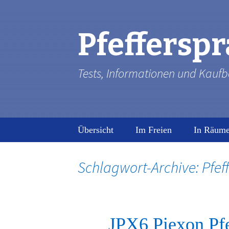
Pfefferspr
Tests, Informationen und Kaufb
Zum
Übersicht
Im Freien
In Räum
Inhalt
springen
Empfehlung
Schlagwort-Archive: Pfef
JPX6 Piexon Pfe