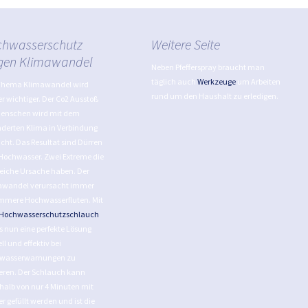
hwasserschutz
Weitere Seite
gen Klimawandel
Neben Pfefferspray braucht man
täglich auch
Werkzeuge
um Arbeiten
Thema Klimawandel wird
rund um den Haushalt zu erledigen.
 wichtiger. Der Co2 Ausstoß
Menschen wird mit dem
derten Klima in Verbindung
cht. Das Resultat sind Dürren
Hochwasser. Zwei Extreme die
leiche Ursache haben. Der
awandel verursacht immer
mmere Hochwasserfluten. Mit
Hochwasserschutzschlauch
es nun eine perfekte Lösung
ll und effektiv bei
wasserwarnungen zu
eren. Der Schlauch kann
halb von nur 4 Minuten mit
r gefüllt werden und ist die