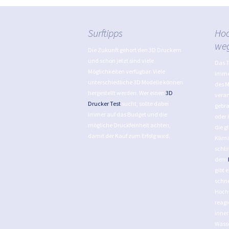
Surftipps
Hoc
we
Die Zukunft gehört den 3D Druckern
und schon jetzt sind viele
Das 
Möglichkeiten verfügbar. Viele
immer
unterschiedliche 3D Modelle können
des 
hergestellt werden. Wer einen
3D
verän
Drucker Test
sucht, sollte dabei
gebra
immer auf das Budget und die
oder 
mögliche Druckfeinheit achten,
die g
damit der Kauf zum Erfolg wird.
Klim
schli
dem
gibt 
schne
Hoch
reagi
inner
Wasse