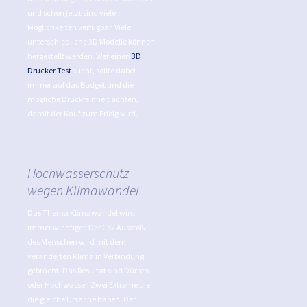
und schon jetzt sind viele
Möglichkeiten verfügbar. Viele
unterschiedliche 3D Modelle können
hergestellt werden. Wer einen
3D
Drucker Test
sucht, sollte dabei
immer auf das Budget und die
mögliche Druckfeinheit achten,
damit der Kauf zum Erfolg wird.
Hochwasserschutz
wegen Klimawandel
Das Thema Klimawandel wird
immer wichtiger. Der Co2 Ausstoß
des Menschen wird mit dem
veränderten Klima in Verbindung
gebracht. Das Resultat sind Dürren
oder Hochwasser. Zwei Extreme die
die gleiche Ursache haben. Der