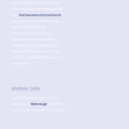
Klimawandel verursacht immer
schlimmere Hochwasserfluten. Mit
dem
Hochwasserschutzschlauch
gibt es nun eine perfekte Lösung
schnell und effektiv bei
Hochwasserwarnungen zu
reagieren. Der Schlauch kann
innerhalb von nur 4 Minuten mit
Wasser gefüllt werden und ist die
saubere und leichte Alternative zu
Sandsäcken.
Weitere Seite
Neben Pfefferspray braucht man
täglich auch
Werkzeuge
um Arbeiten
rund um den Haushalt zu erledigen.