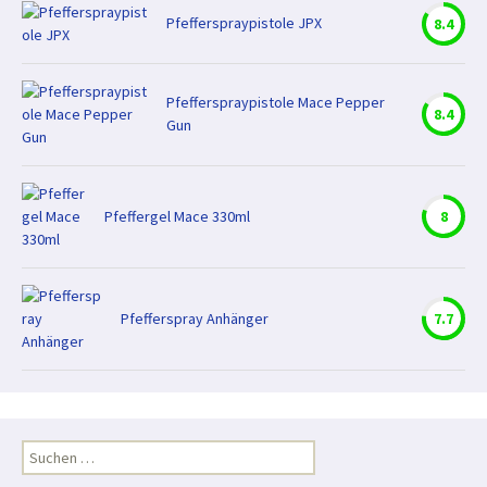
Pfefferspraypistole JPX
8.4
Pfefferspraypistole Mace Pepper
8.4
Gun
Pfeffergel Mace 330ml
8
Pfefferspray Anhänger
7.7
Suchen
nach: