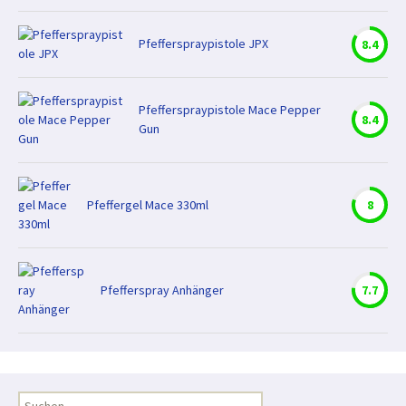
Pfefferspraypistole JPX
8.4
Pfefferspraypistole Mace Pepper
8.4
Gun
Pfeffergel Mace 330ml
8
Pfefferspray Anhänger
7.7
Suchen