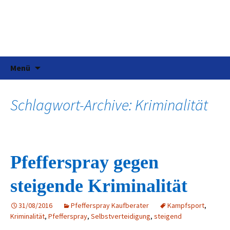
Pfefferspray
Tests, Informationen und Kaufberatung für
Pfefferspray
Zum
Suchen
Menü
Inhalt
nach:
springen
Schlagwort-Archive: Kriminalität
Pfefferspray gegen
steigende Kriminalität
31/08/2016
Pfefferspray Kaufberater
Kampfsport
,
Kriminalität
,
Pfefferspray
,
Selbstverteidigung
,
steigend