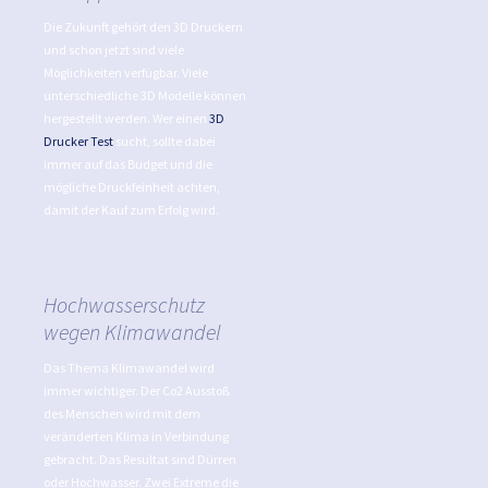
Die Zukunft gehört den 3D Druckern
und schon jetzt sind viele
Möglichkeiten verfügbar. Viele
unterschiedliche 3D Modelle können
hergestellt werden. Wer einen
3D
Drucker Test
sucht, sollte dabei
immer auf das Budget und die
mögliche Druckfeinheit achten,
damit der Kauf zum Erfolg wird.
Hochwasserschutz
wegen Klimawandel
Das Thema Klimawandel wird
immer wichtiger. Der Co2 Ausstoß
des Menschen wird mit dem
veränderten Klima in Verbindung
gebracht. Das Resultat sind Dürren
oder Hochwasser. Zwei Extreme die