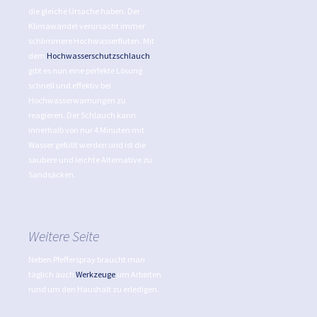
die gleiche Ursache haben. Der
Klimawandel verursacht immer
schlimmere Hochwasserfluten. Mit
dem
Hochwasserschutzschlauch
gibt es nun eine perfekte Lösung
schnell und effektiv bei
Hochwasserwarnungen zu
reagieren. Der Schlauch kann
innerhalb von nur 4 Minuten mit
Wasser gefüllt werden und ist die
saubere und leichte Alternative zu
Sandsäcken.
Weitere Seite
Neben Pfefferspray braucht man
täglich auch
Werkzeuge
um Arbeiten
rund um den Haushalt zu erledigen.