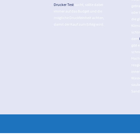
Drucker Test
sucht, sollte dabei
gebra
immer auf das Budget und die
oder 
mögliche Druckfeinheit achten,
die g
damit der Kauf zum Erfolg wird.
Klim
schli
dem
gibt 
schne
Hoch
reagi
inner
Wasse
saube
Sand