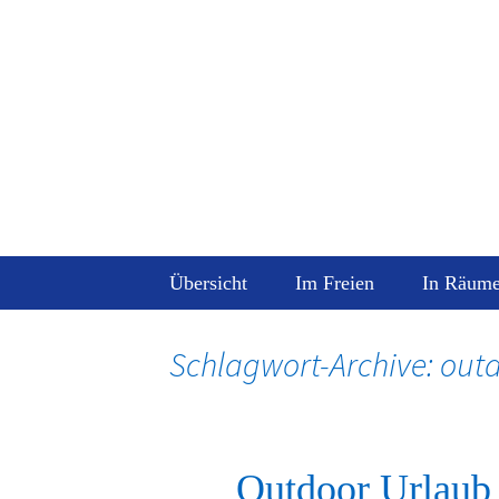
Pfefferspr
Tests, Informationen und Kaufb
Zum
Übersicht
Im Freien
In Räum
Inhalt
springen
Empfehlung
Schlagwort-Archive: out
Outdoor Urlaub 