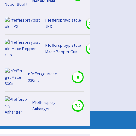
Nebel-Strahl
Pfefferspraypistole
8.4
JPX
Pfefferspraypistole
8.4
Mace Pepper Gun
Pfeffergel Mace
8
330ml
Pfefferspray
7.7
Anhänger