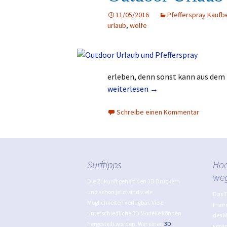
11/05/2016
Pfefferspray Kaufb
urlaub
,
wölfe
erleben, denn sonst kann aus dem
Outdoor Urlaub mit Pfefferspray
weiterlesen
→
Schreibe einen Kommentar
Surftipps
Hoc
we
Die Zukunft gehört den 3D Druckern
und schon jetzt sind viele
Das 
Möglichkeiten verfügbar. Viele
immer
unterschiedliche 3D Modelle können
des 
hergestellt werden. Wer einen
3D
verän