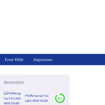
Suchen
Erste Hilfe
Impressum
nach:
y
Datenschutz
nweis
Bestenliste
Pfefferspray
z
Gefahrenhinweis
Pfefferspray Fox
8.7
Labs 45ml Strahl