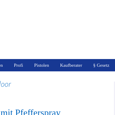
ay
eratung für Pfefferspray
en
Profi
Pistolen
Kaufberater
§ Gesetz
Pfefferspra
door
Gefahrenhi
Datenschut
Impressum
mit Pfefferspray