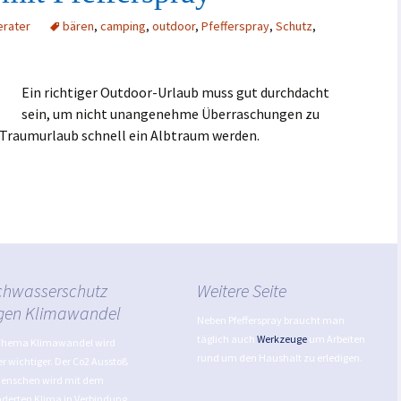
erater
bären
,
camping
,
outdoor
,
Pfefferspray
,
Schutz
,
Ein richtiger Outdoor-Urlaub muss gut durchdacht
sein, um nicht unangenehme Überraschungen zu
 Traumurlaub schnell ein Albtraum werden.
hwasserschutz
Weitere Seite
gen Klimawandel
Neben Pfefferspray braucht man
täglich auch
Werkzeuge
um Arbeiten
Thema Klimawandel wird
rund um den Haushalt zu erledigen.
 wichtiger. Der Co2 Ausstoß
Menschen wird mit dem
derten Klima in Verbindung