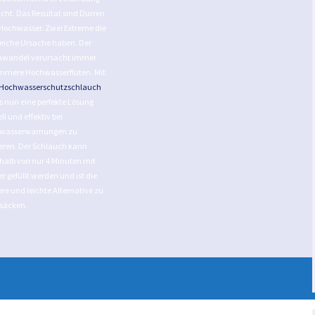
cht. Das Resultat sind Dürren
Hochwasser. Zwei Extreme die
leiche Ursache haben. Der
awandel verursacht immer
mmere Hochwasserfluten. Mit
Hochwasserschutzschlauch
es nun eine perfekte Lösung
ll und effektiv bei
wasserwarnungen zu
eren. Der Schlauch kann
halb von nur 4 Minuten mit
r gefüllt werden und ist die
re und leichte Alternative zu
säcken.