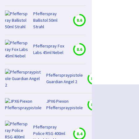
Pfefferspray
Ballistol 50ml
8.6
Strahl
Pfefferspray Fox
8.6
Labs 45ml Nebel
Pfefferspraypistole
8.5
Guardian Angel 2
JPX6 Piexon
8.5
Pfefferspraypistole
Pfefferspray
Police RSG 400ml
8.4